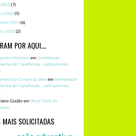
l 2010
(7)
ço 2010
(5)
reiro 2010
(6)
iro 2010
(2)
RAM POR AQUI….
andre Henrique
em
Germinação
mental de Canafístula – peltophorum
m
 Heloyza Gomes da Silva
em
Germinação
mental de Canafístula – peltophorum
m
iano Gurjão em
Dicas Úteis de
nação
 MAIS SOLICITADAS