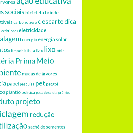
ação educativa
árvores
s sociais
bicicleta
brindes
descarte
dica
táveis
carbono zero
eletricidade
g
ecobrindes
alagem
energia solar
energia
lixo
ntos
leitura
livro
lâmpada
mídia
Meio
éria Prima
iente
mudas de árvores
cia
pet
papel
petgol
pesquisa
ico
plantio
política
posto de coleta
prêmios
projeto
duto
iclagem
redução
tilização
sachê de sementes