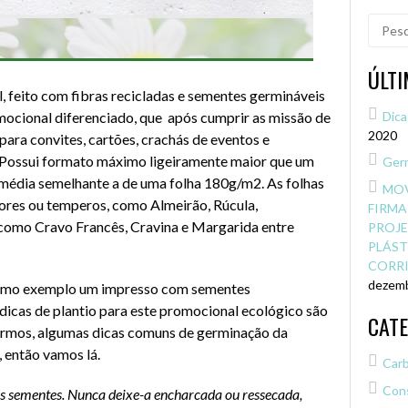
Pesqui
por:
ÚLT
, feito com fibras recicladas e sementes germináveis
cional diferenciado, que após cumprir as missão de
Dica
2020
para convites, cartões, crachás de eventos e
Possui formato máximo ligeiramente maior que um
Germ
édia semelhante a de uma folha 180g/m2. As folhas
MOV
lores ou temperos, como Almeirão, Rúcula,
FIRMA
 como Cravo Francês, Cravina e Margarida entre
PROJE
PLÁST
CORRI
dezemb
 como exemplo um impresso com sementes
 dicas de plantio para este promocional ecológico são
CAT
iarmos, algumas dicas comuns de germinação da
 então vamos lá.
Carb
Con
 as sementes. Nunca deixe-a encharcada ou ressecada,