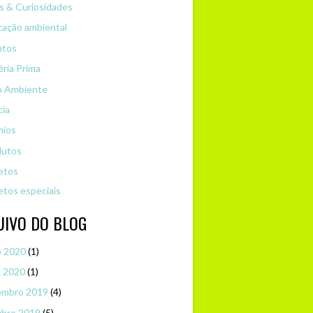
s & Curiosidades
ação ambiental
ntos
ria Prima
o Ambiente
cia
mios
dutos
etos
etos especiais
UIVO DO BLOG
o 2020
(1)
o 2020
(1)
embro 2019
(4)
ubro 2019
(5)