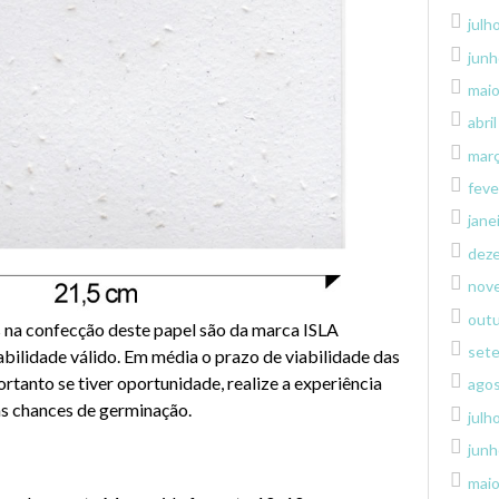
julh
junh
mai
abri
mar
feve
jane
dez
nov
out
s na confecção deste papel são da marca ISLA
set
ilidade válido. Em média o prazo de viabilidade das
rtanto se tiver oportunidade, realize a experiência
ago
as chances de germinação.
julh
junh
mai