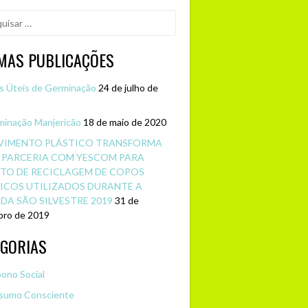
sar
IMAS PUBLICAÇÕES
s Úteis de Germinação
24 de julho de
inação Manjericão
18 de maio de 2020
IMENTO PLÁSTICO TRANSFORMA
 PARCERIA COM YESCOM PARA
TO DE RECICLAGEM DE COPOS
ICOS UTILIZADOS DURANTE A
DA SÃO SILVESTRE 2019
31 de
ro de 2019
EGORIAS
ono Social
sumo Consciente