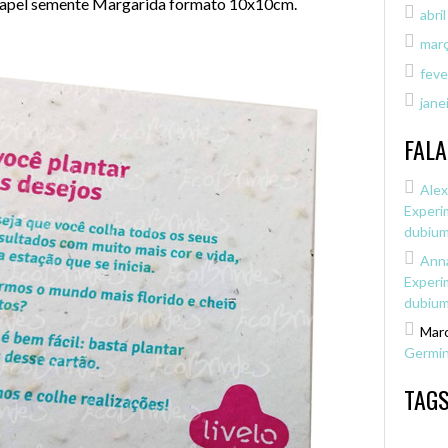
papel semente Margarida formato 10x10cm.
abri
mar
feve
jane
FALA
Alex
Experi
dubiu
Anna
Experi
dubiu
Marc
Germi
TAGS