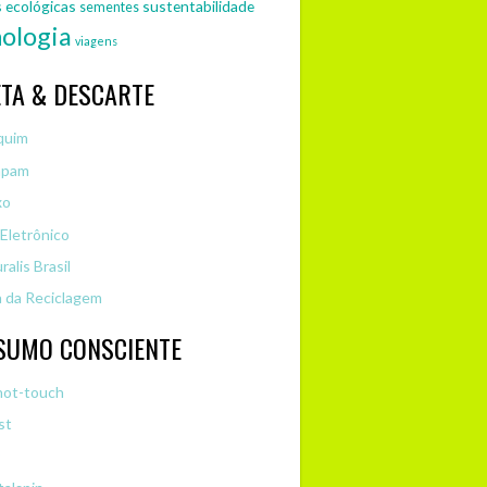
s ecológicas
sustentabilidade
sementes
ologia
viagens
TA & DESCARTE
quim
pam
xo
 Eletrônico
ralis Brasil
 da Reciclagem
SUMO CONSCIENTE
not-touch
st