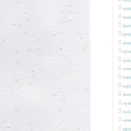
mai
mai
feve
jane
dez
nov
out
set
mai
mar
feve
nov
out
set
ago