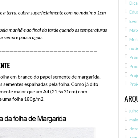
Dica
Educ
bre a terra, cubra superficialmente com no máximo 1cm
Eve
 pela manhã e ao final da tarde quando as temperaturas
Maté
se sempre pouca água.
Mei
noti
—————————————————————————
Prê
ENTE
Pro
Proj
folha em branco do papel semente de margarida.
as sementes espalhadas pela folha. Como já dito
Proj
ramente maior que um A4 (21,5x31cm) com
ARQ
e uma folha 180g/m2.
julh
mai
dez
out