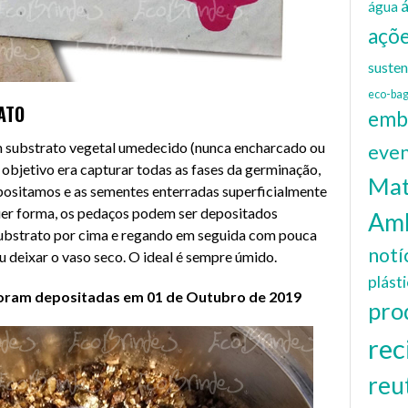
água
açõe
susten
eco-ba
ATO
emb
substrato vegetal umedecido (nunca encharcado ou
eve
objetivo era capturar todas as fases da germinação,
Mat
ositamos e as sementes enterradas superficialmente
quer forma, os pedaços podem ser depositados
Amb
ubstrato por cima e regando em seguida com pouca
notí
 deixar o vaso seco. O ideal é sempre úmido.
plást
oram depositadas em 01 de Outubro de 2019
pro
rec
reu