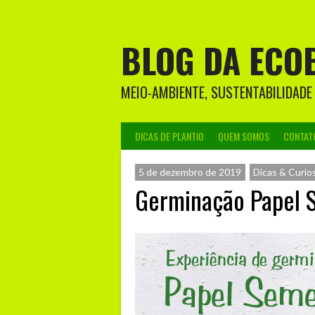
Skip
to
content
BLOG DA ECO
MEIO-AMBIENTE, SUSTENTABILIDADE
DICAS DE PLANTIO
QUEM SOMOS
CONTAT
5 de dezembro de 2019
Dicas & Curio
Germinação Papel 