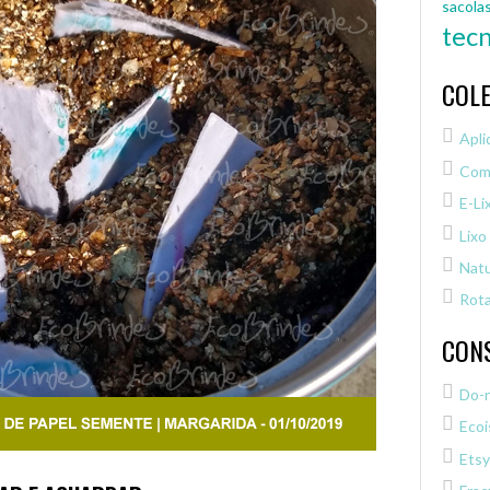
sacola
tecn
COLE
Apli
Com
E-Li
Lixo
Natu
Rota
CON
Do-
Ecoi
Etsy