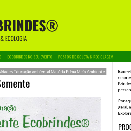
BRINDES®
 & ECOLOGIA
O
ECOBRINDES NO SEU EVENTO
POSTOS DE COLETA & RECICLAGEM
Bem-vi
sidades
Educação ambiental
Matéria Prima
Meio Ambiente
empres
Semente
Brinde
person
Por aq
geral,
Explor
PROC