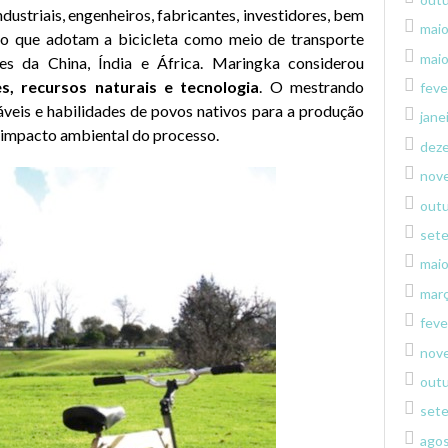
ndustriais, engenheiros, fabricantes, investidores, bem
mai
do que adotam a bicicleta como meio de transporte
mai
s da China, Índia e África. Maringka considerou
es, recursos naturais e tecnologia
. O mestrando
feve
váveis e habilidades de povos nativos para a produção
jane
o impacto ambiental do processo.
dez
nov
out
set
mai
mar
feve
nov
out
set
ago