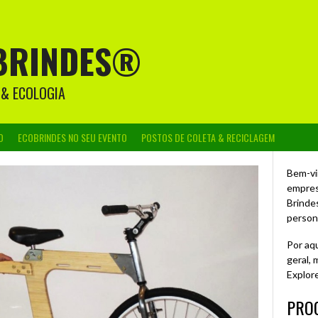
BRINDES®
 & ECOLOGIA
O
ECOBRINDES NO SEU EVENTO
POSTOS DE COLETA & RECICLAGEM
Bem-vi
empres
Brinde
person
Por aq
geral,
Explor
PROC