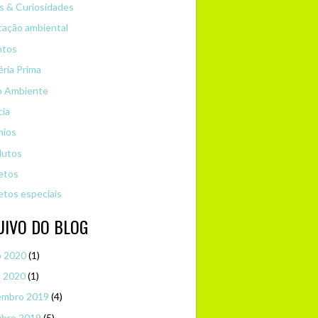
s & Curiosidades
ação ambiental
ntos
ria Prima
o Ambiente
cia
mios
dutos
etos
etos especiais
UIVO DO BLOG
o 2020
(1)
o 2020
(1)
embro 2019
(4)
ubro 2019
(5)