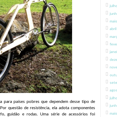
julh
junh
mai
abri
mar
feve
jane
dez
nov
out
set
ago
julh
da para países pobres que dependem desse tipo de
junh
 Por questão de resistência, ela adota componentes
mai
o, guidão e rodas. Uma série de acessórios foi