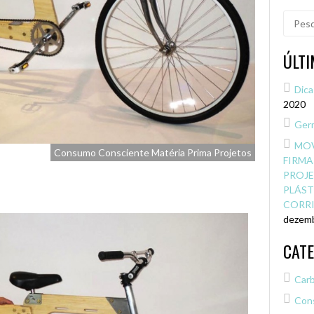
Pesqui
por:
ÚLT
Dica
2020
Germ
MOV
Consumo Consciente
Matéria Prima
Projetos
FIRMA
PROJE
PLÁST
CORRI
dezemb
CAT
Carb
Con