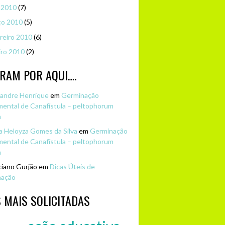
l 2010
(7)
ço 2010
(5)
reiro 2010
(6)
iro 2010
(2)
RAM POR AQUI….
andre Henrique
em
Germinação
mental de Canafístula – peltophorum
m
 Heloyza Gomes da Silva
em
Germinação
mental de Canafístula – peltophorum
m
iano Gurjão em
Dicas Úteis de
nação
 MAIS SOLICITADAS