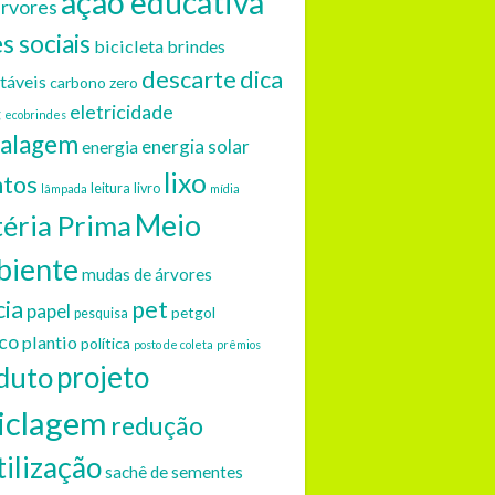
ação educativa
árvores
s sociais
bicicleta
brindes
descarte
dica
táveis
carbono zero
eletricidade
g
ecobrindes
alagem
energia solar
energia
lixo
ntos
leitura
livro
lâmpada
mídia
Meio
éria Prima
iente
mudas de árvores
cia
pet
papel
petgol
pesquisa
ico
plantio
política
posto de coleta
prêmios
projeto
duto
iclagem
redução
tilização
sachê de sementes