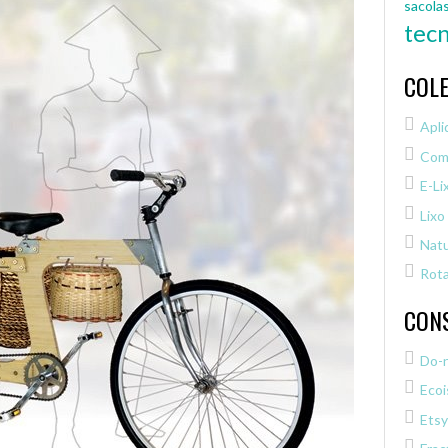
sacola
tecn
COLE
Apli
Com
E-Li
Lixo
Natu
Rota
CON
Do-
Ecoi
Etsy