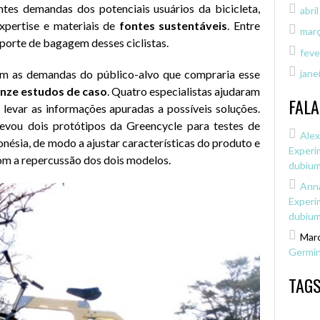
ntes demandas dos potenciais usuários da bicicleta,
abri
pertise e materiais de
fontes sustentáveis
. Entre
mar
sporte de bagagem desses ciclistas.
feve
om as demandas do público-alvo que compraria esse
jane
nze estudos de caso
. Quatro especialistas ajudaram
FALA
evar as informações apuradas a possíveis soluções.
evou dois protótipos da Greencycle para testes de
Alex
ésia, de modo a ajustar características do produto e
Experi
om a repercussão dos dois modelos.
dubiu
Anna
Experi
dubiu
Marc
Germi
TAGS