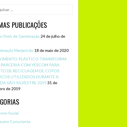
sar
IMAS PUBLICAÇÕES
s Úteis de Germinação
24 de julho de
inação Manjericão
18 de maio de 2020
IMENTO PLÁSTICO TRANSFORMA
 PARCERIA COM YESCOM PARA
TO DE RECICLAGEM DE COPOS
ICOS UTILIZADOS DURANTE A
DA SÃO SILVESTRE 2019
31 de
ro de 2019
EGORIAS
ono Social
sumo Consciente